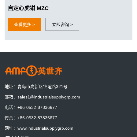
更好的适应工业4.0的要求
自定心虎钳 MZC
AMF零点定位系统增加夹紧信号检测，与机器人和机床完美贴合，
实现加工的柔性化和自动化
查看更多 >
立即咨询 >
AMF德国将展出最新零点定位系统技术
德国AMB机床工具展
一套预调站一天到底能节省多少时间？算一笔账就明白了
一套预调站，一天能节省多少时间？算一笔账，也许答案比你想象
的更有价值。
地址：
青岛市高新区锦暄路321号
零点定位系统为什么能做到0.003mm重复定位？
邮箱：
sales1@industrialsupplygrp.com
重复定位精度是否等于加工精度？一次讲清原理、价值以及容易混
电话：
+86-0532-87836677
淆的几个关键概念。
传真：
+86-0532-87836677
企业什么时候应该考虑配置机外预调站？这5种情况值得关注
网址：
www.industrialsupplygrp.com
机床等待时间长、工件越来越大、加工精度要求不断提升……当生