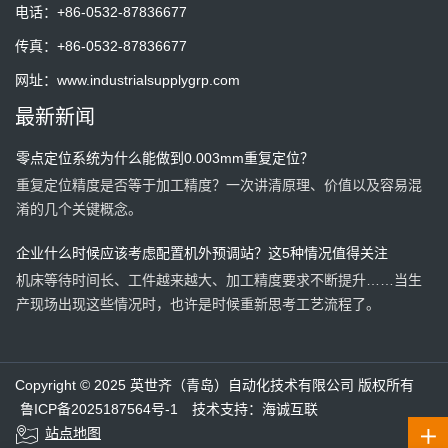
电话：
+86-0532-87836677
传真：
+86-0532-87836677
一套预调站一天到底能节省多少时间？算一笔账就明白了
网址：
www.industrialsupplygrp.com
一套预调站，一天能节省多少时间？算一笔账，也许答案比你想象
最新新闻
的更有价值。
零点定位系统为什么能做到0.003mm重复定位？
重复定位精度是否等于加工精度？一次讲清原理、价值以及容易混
淆的几个关键概念。
企业什么时候应该考虑配置机外预调站？这5种情况值得关注
机床等待时间长、工件越来越大、加工精度要求不断提升……当生
产现场出现这些情况时，也许是时候重新思考工艺流程了。
机床越贵，越不能浪费在装夹上：AMF零点定位系统为何越来越受
设备越先进，真正拉开差距的是装夹效率。了解AMF零点定位系统
欢迎？
Copyright © 2025 英世齐（青岛）自动化技术有限公司 版权所有
如何减少非切削时间，提高机床利用率，让设备创造更多价值。
鲁ICP备2025187564号-1
技术支持：海诚互联
站点地图
预调站有哪些功能？端面跳动、圆跳动、高度测量一次讲清