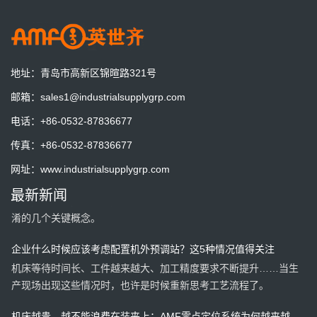
AMF德国将展出最新零点定位系统技术
德国AMB机床工具展
地址：
青岛市高新区锦暄路321号
一套预调站一天到底能节省多少时间？算一笔账就明白了
邮箱：
sales1@industrialsupplygrp.com
一套预调站，一天能节省多少时间？算一笔账，也许答案比你想象
电话：
+86-0532-87836677
的更有价值。
传真：
+86-0532-87836677
零点定位系统为什么能做到0.003mm重复定位？
网址：
www.industrialsupplygrp.com
重复定位精度是否等于加工精度？一次讲清原理、价值以及容易混
最新新闻
淆的几个关键概念。
企业什么时候应该考虑配置机外预调站？这5种情况值得关注
机床等待时间长、工件越来越大、加工精度要求不断提升……当生
产现场出现这些情况时，也许是时候重新思考工艺流程了。
机床越贵，越不能浪费在装夹上：AMF零点定位系统为何越来越受
设备越先进，真正拉开差距的是装夹效率。了解AMF零点定位系统
欢迎？