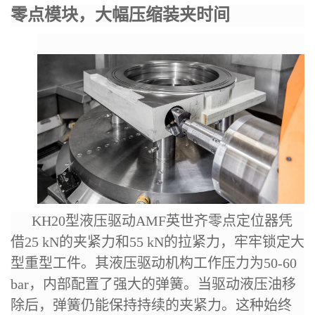
零点模块，大幅压缩装夹时间
KH20型液压驱动AMF
英世齐
零点定位器凭
借25 kN的
夹紧
力和55 kN的
拉紧
力，牢牢锁定大
型重型工件。其液压驱动机构工作压力为50-60
bar，内部配置了强大的弹簧。当驱动液压油移
除后，弹簧仍能保持持续的夹紧力。这种始终