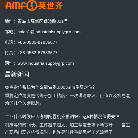
AMF零点定位系统增加夹紧信号检测，与机器人和机床完美贴合，
实现加工的柔性化和自动化
地址：
青岛市高新区锦暄路321号
AMF德国将展出最新零点定位系统技术
邮箱：
sales1@industrialsupplygrp.com
德国AMB机床工具展
电话：
+86-0532-87836677
传真：
+86-0532-87836677
一套预调站一天到底能节省多少时间？算一笔账就明白了
网址：
www.industrialsupplygrp.com
一套预调站，一天能节省多少时间？算一笔账，也许答案比你想象
最新新闻
的更有价值。
零点定位系统为什么能做到0.003mm重复定位？
重复定位精度是否等于加工精度？一次讲清原理、价值以及容易混
淆的几个关键概念。
企业什么时候应该考虑配置机外预调站？这5种情况值得关注
机床等待时间长、工件越来越大、加工精度要求不断提升……当生
产现场出现这些情况时，也许是时候重新思考工艺流程了。