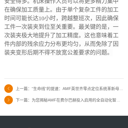
安全得多。机床操作人员可以将更多精力集中
在确保加工质量上。由于单个复杂工件的加工
时间可能长达10小时，跨越整班次，因此确保
工件一次装夹到位至关重要。最关键的是，一
次装夹极大地提升了加工精度。这也意味着工
件内部的残余应力分布更均匀，从而免除了因
装夹变形后期不得不放宽公差要求的问题。
上一篇：“生命线”的提速：AMF英世齐零点定位系统革新母线
排生产​​
下一篇：为您揭秘AMF在费尔巴赫投入启用的全自动化智能
物流枢纽
更好的适应工业4.0的要求