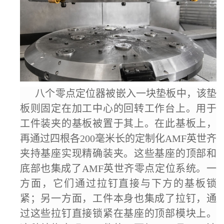
八个
零点定位器
被嵌入一块
垫板
中，该
垫
板
则固定在加工中心的回转工作台上。用于
工件装夹的基板被置于其上。在此基板上，
再通过四根各200毫米长的定制化AMF
英世齐
夹持基座实现精确装夹。这些基座的顶部和
底部也集成了AMF
英世齐
零点
定位系统
。一
方面，它们通过拉钉直接与下方的基板锁
紧；另一方面，工件本身也集成了拉钉，通
过这些拉钉直接锁紧在基座的顶部模块上。