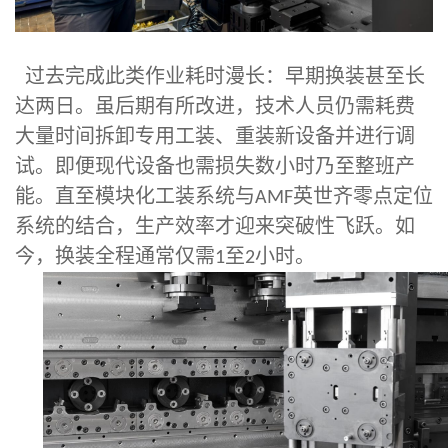
过去完成此类作业耗时漫长：早期换装甚至长
达两日。虽后期有所改进，技术人员仍需耗费
大量时间拆卸专用工装、重装新设备并进行调
试。即便现代设备也需损失数小时乃至整班产
能。直至模块化工装系统与
英世齐零点定位
AMF
系统的结合，生产效率才迎来突破性飞跃。如
今，换装全程通常仅需
至
小时。
1
2