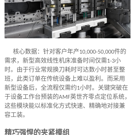
核心数据：针对客户年产
件的
10,000-50,000
需求，
新型高效线性机床准备时间仅需
小
1-3
时
。由于行业常规换刀耗时可达数小时甚至整
班，此类订单在传统设备上难以盈利。而采用
新型设备后，全流程仅需约
小时。关键突破在
1
于设备工作台预装的
英世齐零点定位系统，
AMF
这些模块能以标准化方式快速、精确地对接兼
容工装。
精巧强悍的夹紧模组