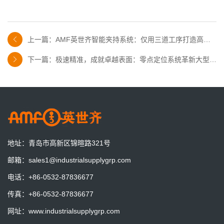
AMF德国将展出最新零点定位系统技术
德国AMB机床工具展
上一篇：AMF英世齐智能夹持系统：仅用三道工序打造高精
印刷机框架
下一篇：极速精准，成就卓越表面：零点定位系统革新大型工
一套预调站一天到底能节省多少时间？算一笔账就明白了
一套预调站，一天能节省多少时间？算一笔账，也许答案比你想象
件加工​
的更有价值。
零点定位系统为什么能做到0.003mm重复定位？
重复定位精度是否等于加工精度？一次讲清原理、价值以及容易混
淆的几个关键概念。
地址：
青岛市高新区锦暄路321号
企业什么时候应该考虑配置机外预调站？这5种情况值得关注
邮箱：
sales1@industrialsupplygrp.com
机床等待时间长、工件越来越大、加工精度要求不断提升……当生
电话：
+86-0532-87836677
产现场出现这些情况时，也许是时候重新思考工艺流程了。
传真：
+86-0532-87836677
机床越贵，越不能浪费在装夹上：AMF零点定位系统为何越来越受
网址：
www.industrialsupplygrp.com
设备越先进，真正拉开差距的是装夹效率。了解AMF零点定位系统
欢迎？