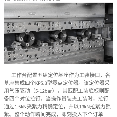
工作台配置五组定位基座作为工装接口，各
基座集成四个
型零点定位器。该定位器采
KP5.3
用气压驱动（
），其匹配工装底板则配
5-12bar
备四个对位拉钉。当操作员装夹工装时，拉钉
通过
夹紧力精确定位，并以
拉紧力锁
1.5kN
13kN
紧。整个动作瞬间完成，即刻投入下个订单