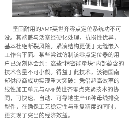
坚固耐用的
英世齐零点定位系统功不可
AMF
没。其端盖与活塞经硬化处理，抗损性优异，
基本杜绝断裂风险。紧凑结构更便于无缝嵌入
工作台平面。某些尝试仿制该零点定位器的用
户已深刻体会到：这些
精密能量块
内部蕴含的
"
"
技术含量不可小觑。得益于此技术，该德国南
部供应商成功实现重大突破：凭借超高效率的
线性加工单元与
英世齐零点夹紧技术的协
AMF
同，可快速、自动、可靠地生产
种母线排变
18
型件，在确保工艺稳定性与重复精度的同时，
更好的适应工业4.0的要求
更实现了突出的经济效益。
AMF零点定位系统增加夹紧信号检测，与机器人和机床完美贴合，
实现加工的柔性化和自动化