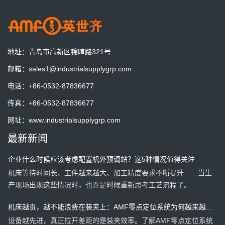
AMF德国将展出最新零点定位系统技术
德国AMB机床工具展
地址：
青岛市高新区锦暄路321号
一套预调站一天到底能节省多少时间？算一笔账就明白了
邮箱：
sales1@industrialsupplygrp.com
一套预调站，一天能节省多少时间？算一笔账，也许答案比你想象
电话：
+86-0532-87836677
的更有价值。
传真：
+86-0532-87836677
零点定位系统为什么能做到0.003mm重复定位？
网址：
www.industrialsupplygrp.com
重复定位精度是否等于加工精度？一次讲清原理、价值以及容易混
最新新闻
淆的几个关键概念。
企业什么时候应该考虑配置机外预调站？这5种情况值得关注
机床等待时间长、工件越来越大、加工精度要求不断提升……当生
产现场出现这些情况时，也许是时候重新思考工艺流程了。
机床越贵，越不能浪费在装夹上：AMF零点定位系统为何越来越受
设备越先进，真正拉开差距的是装夹效率。了解AMF零点定位系统
欢迎？