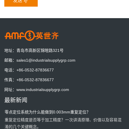
发送
更好的适应工业4.0的要求
AMF零点定位系统增加夹紧信号检测，与机器人和机床完美贴合，
实现加工的柔性化和自动化
AMF德国将展出最新零点定位系统技术
地址：
青岛市高新区锦暄路321号
德国AMB机床工具展
邮箱：
sales1@industrialsupplygrp.com
电话：
+86-0532-87836677
一套预调站一天到底能节省多少时间？算一笔账就明白了
传真：
+86-0532-87836677
一套预调站，一天能节省多少时间？算一笔账，也许答案比你想象
网址：
www.industrialsupplygrp.com
的更有价值。
最新新闻
零点定位系统为什么能做到0.003mm重复定位？
重复定位精度是否等于加工精度？一次讲清原理、价值以及容易混
淆的几个关键概念。