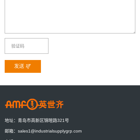
更好的适应工业4.0的要求
AMF零点定位系统增加夹紧信号检测，与机器人和机床完美贴合，
实现加工的柔性化和自动化
发送
AMF德国将展出最新零点定位系统技术
德国AMB机床工具展
一套预调站一天到底能节省多少时间？算一笔账就明白了
一套预调站，一天能节省多少时间？算一笔账，也许答案比你想象
的更有价值。
地址：
青岛市高新区锦暄路321号
零点定位系统为什么能做到0.003mm重复定位？
邮箱：
sales1@industrialsupplygrp.com
重复定位精度是否等于加工精度？一次讲清原理、价值以及容易混