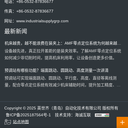
电话：
+86-0532-87836677
淆的几个关键概念。
传真：
+86-0532-87836677
企业什么时候应该考虑配置机外预调站？这5种情况值得关注
网址：
www.industrialsupplygrp.com
机床等待时间长、工件越来越大、加工精度要求不断提升……当生
最新新闻
产现场出现这些情况时，也许是时候重新思考工艺流程了。
机床越贵，越不能浪费在装夹上：AMF零点定位系统为何越来越受
设备越先进，真正拉开差距的是装夹效率。了解AMF零点定位系统
欢迎？
如何减少非切削时间，提高机床利用率，让设备创造更多价值。
预调站有哪些功能？端面跳动、圆跳动、高度测量一次讲清
预调站可实现端面跳动、圆跳动、平行度、高度、直径等离线测
量，配合零点定位系统有效减少机床辅助时间，提升加工精度、设
备利用率和生产效率。
AMF零点定位系统赋能新能源汽车母排生产，换型时间缩短至一小
在新能源汽车母排生产中，AMF英世齐零点定位系统通过标准化接
时
Copyright © 2025 英世齐（青岛）自动化技术有限公司 版权所有
口与高精度快速定位技术，将原本数小时的换型流程缩短至约1小
鲁ICP备2025187564号-1
技术支持：海诚互联
时，助力企业高效应对多品种、小批量柔性制造需求。
站点地图
预调站的价值，不只是提高效率，更是把问题提前发现