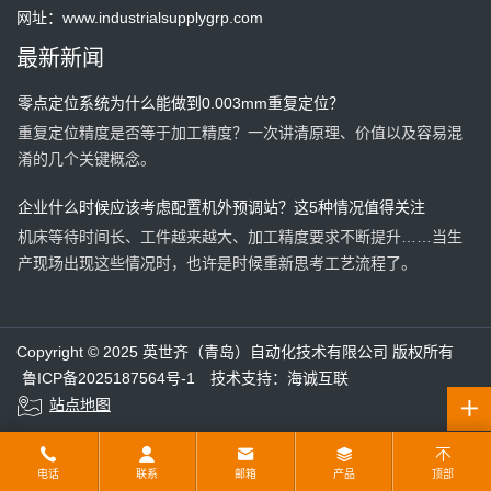
网址：
www.industrialsupplygrp.com
一套预调站，一天能节省多少时间？算一笔账，也许答案比你想象
最新新闻
的更有价值。
零点定位系统为什么能做到0.003mm重复定位？
重复定位精度是否等于加工精度？一次讲清原理、价值以及容易混
淆的几个关键概念。
企业什么时候应该考虑配置机外预调站？这5种情况值得关注
机床等待时间长、工件越来越大、加工精度要求不断提升……当生
产现场出现这些情况时，也许是时候重新思考工艺流程了。
机床越贵，越不能浪费在装夹上：AMF零点定位系统为何越来越受
设备越先进，真正拉开差距的是装夹效率。了解AMF零点定位系统
欢迎？
Copyright © 2025 英世齐（青岛）自动化技术有限公司 版权所有
如何减少非切削时间，提高机床利用率，让设备创造更多价值。
鲁ICP备2025187564号-1
技术支持：海诚互联
站点地图
预调站有哪些功能？端面跳动、圆跳动、高度测量一次讲清
预调站可实现端面跳动、圆跳动、平行度、高度、直径等离线测
量，配合零点定位系统有效减少机床辅助时间，提升加工精度、设
电话
联系
邮箱
产品
顶部