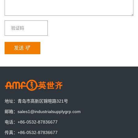
发送
更好的适应工业4.0的要求
AMF零点定位系统增加夹紧信号检测，与机器人和机床完美贴合，
实现加工的柔性化和自动化
地址：
青岛市高新区锦暄路321号
AMF德国将展出最新零点定位系统技术
邮箱：
sales1@industrialsupplygrp.com
德国AMB机床工具展
电话：
+86-0532-87836677
传真：
+86-0532-87836677
一套预调站一天到底能节省多少时间？算一笔账就明白了