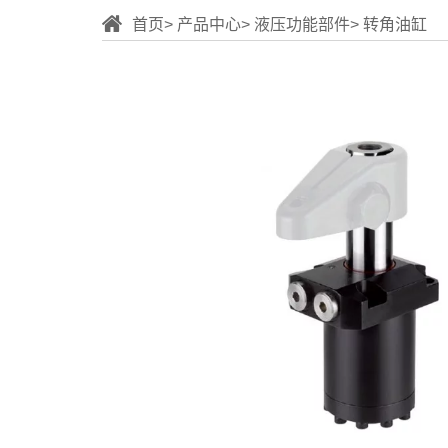
首页
产品中心
液压功能部件
转角油缸