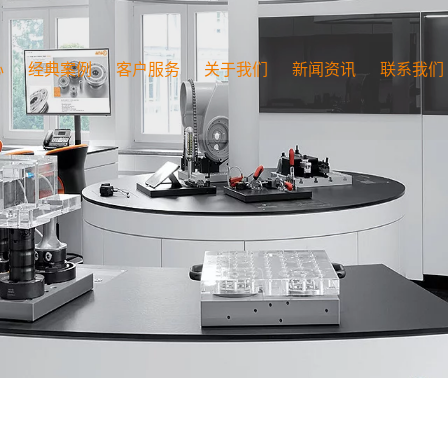
心
经典案例
客户服务
关于我们
新闻资讯
联系我们