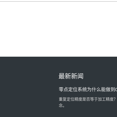
AMF德国将展出最新零点定
德国AMB机床工具展
一套预调站一天到底能节省
一套预调站，一天能节省多少时
零点定位系统为什么能做到0.
重复定位精度是否等于加工精度
最新新闻
念。
企业什么时候应该考虑配置
机床等待时间长、工件越来越大
况时，也许是时候重新思考工艺