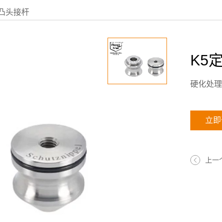
凸头接杆
K5
硬化处理
立即
上一