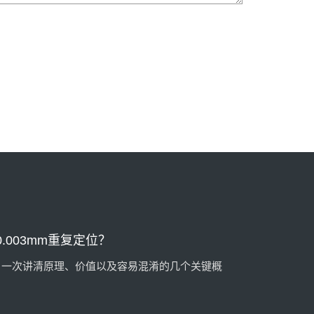
位系统技术
多少时间？算一笔账就明白了
间？算一笔账，也许答案比你想象的更有价值。
003mm重复定位？
？一次讲清原理、价值以及容易混淆的几个关键概
机外预调站？这5种情况值得关注
、加工精度要求不断提升……当生产现场出现这些情
流程了。