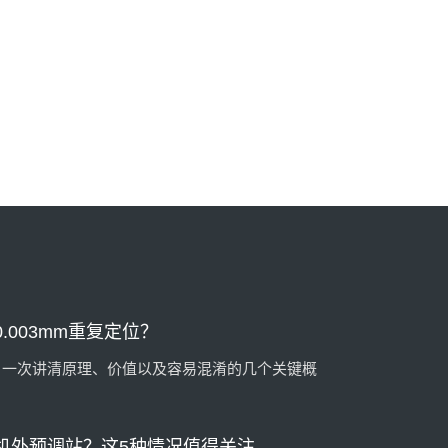
位系统技术
多少时间？算一笔账就明白了
间？算一笔账，也许答案比你想象的更有价值。
003mm重复定位？
？一次讲清原理、价值以及容易混淆的几个关键概
机外预调站？这5种情况值得关注
、加工精度要求不断提升……当生产现场出现这些情