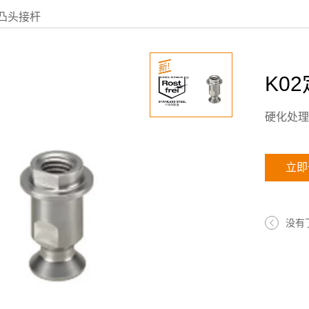
凸头接杆
K0
硬化处理
立即
没有