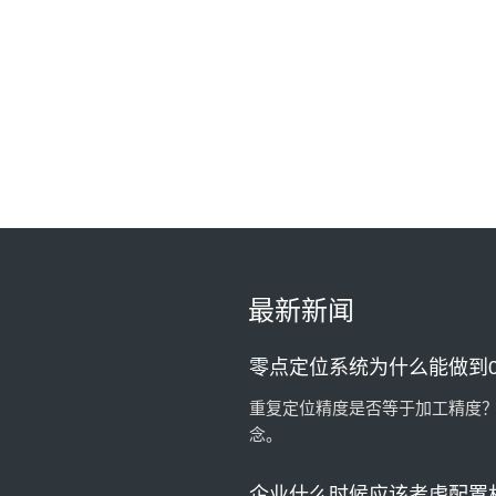
AMF德国将展出最新零点定
德国AMB机床工具展
一套预调站一天到底能节省
一套预调站，一天能节省多少时
零点定位系统为什么能做到0.
最新新闻
重复定位精度是否等于加工精度
念。
企业什么时候应该考虑配置
机床等待时间长、工件越来越大