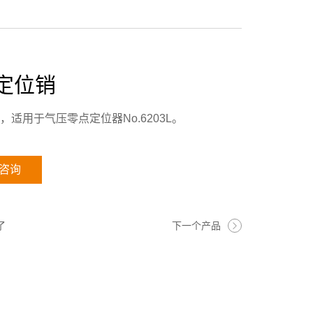
2定位销
，适用于气压零点定位器No.6203L。
咨询
了
下一个产品