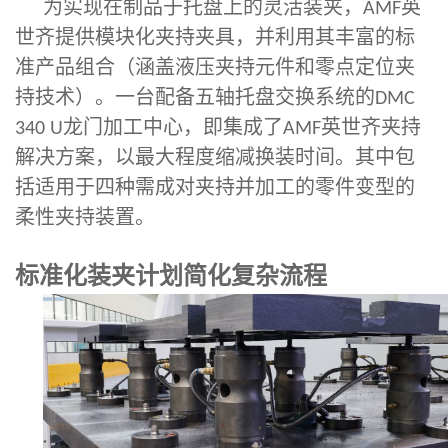
为实现在制品于托盘上的灵活装夹，
英
AMF
世齐提供模块化夹持夹具，并利用其丰富的标
准产品组合（涵盖液压夹持元件和零点定位夹
持技术）。一台配备五轴托盘交换系统的
DMC
龙门加工中心，即集成了
英世齐夹持
340 U
AMF
解决方案，以最大程度缩减换装时间。其中包
括适用于四种需成对夹持并加工的零件变型的
柔性夹持装置。
标准化装夹计划简化复杂流程