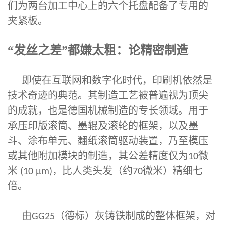
们为两台加工中心上的六个托盘配备了专用的
夹紧板。
“发丝之差”都嫌太粗：论精密制造
即使在互联网和数字化时代，印刷机依然是
技术奇迹的典范。其制造工艺被普遍视为顶尖
的成就，也是德国机械制造的专长领域。用于
承压印版滚筒、墨辊及滚轮的框架，以及墨
斗、涂布单元、翻纸滚筒驱动装置，乃至模压
或其他附加模块的制造，其公差精度仅为
微
10
米
，比人类头发（约
微米）精细七
(10 µm)
70
倍。
由
（德标）灰铸铁制成的整体框架，对
GG25