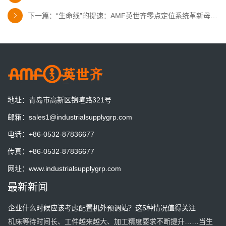
优化生产​
下一篇：“生命线”的提速：AMF英世齐零点定位系统革新母线
更好的适应工业4.0的要求
AMF零点定位系统增加夹紧信号检测，与机器人和机床完美贴合，
排生产​​
实现加工的柔性化和自动化
AMF德国将展出最新零点定位系统技术
德国AMB机床工具展
地址：
青岛市高新区锦暄路321号
一套预调站一天到底能节省多少时间？算一笔账就明白了
邮箱：
sales1@industrialsupplygrp.com
一套预调站，一天能节省多少时间？算一笔账，也许答案比你想象
电话：
+86-0532-87836677
的更有价值。
传真：
+86-0532-87836677
零点定位系统为什么能做到0.003mm重复定位？
网址：
www.industrialsupplygrp.com
重复定位精度是否等于加工精度？一次讲清原理、价值以及容易混
最新新闻
淆的几个关键概念。
企业什么时候应该考虑配置机外预调站？这5种情况值得关注
机床等待时间长、工件越来越大、加工精度要求不断提升……当生